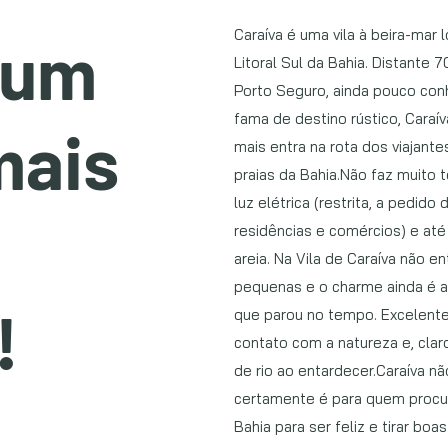
Caraíva é uma vila à beira-mar
 um
Litoral Sul da Bahia. Distante 
Porto Seguro, ainda pouco conh
fama de destino rústico, Cara
mais
mais entra na rota dos viajant
praias da Bahia.Não faz muito 
luz elétrica (restrita, a pedido
residências e comércios) e at
areia. Na Vila de Caraíva não e
pequenas e o charme ainda é 
!
que parou no tempo. Excelente
contato com a natureza e, claro
de rio ao entardecer.Caraíva n
certamente é para quem procu
Bahia para ser feliz e tirar boa