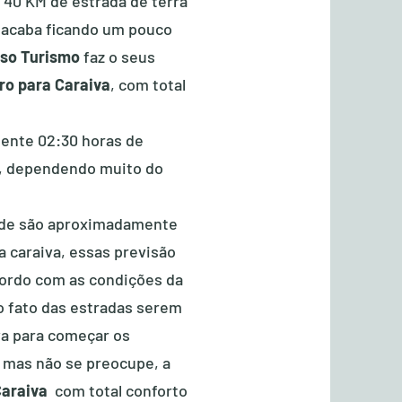
 40 KM de estrada de terra
a acaba ficando um pouco
so Turismo
faz o seus
ro para Caraiva
, com total
ente 02:30 horas de
a, dependendo muito do
nde são aproximadamente
 caraiva, essas previsão
ordo com as condições da
lo fato das estradas serem
va para começar os
 mas não se preocupe, a
Caraiva
com total conforto