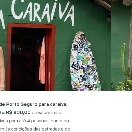
de Porto Seguro para caraiva,
0 a R$ 600,00
os valores são
tivos para até 4 pessoas, podendo
om às condições das estradas e de