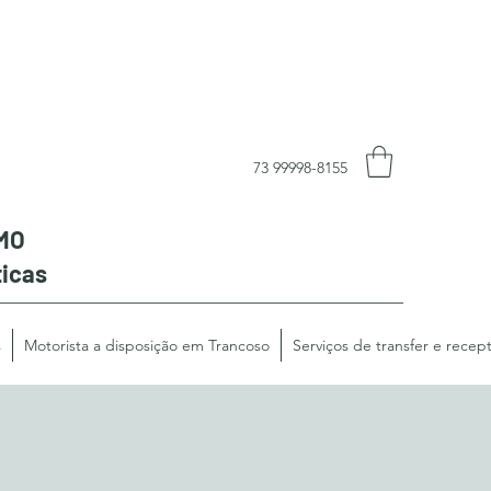
73 99998-8155
MO
ticas
s
Motorista a disposição em Trancoso
Serviços de transfer e recept