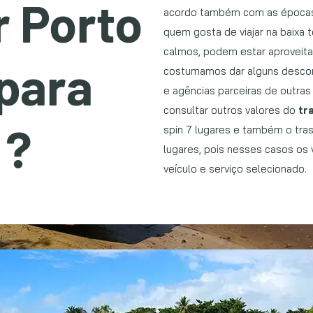
r Porto
acordo também com as épocas
quem gosta de viajar na baixa 
calmos, podem estar aproveitan
para
costumamos dar alguns descon
e agências parceiras de outra
consultar outros valores do
tr
 ?
spin 7 lugares e também o tras
lugares, pois nesses casos os 
veículo e serviço selecionado.