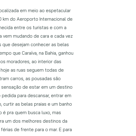
 localizada em meio ao espetacular
70 km do Aeroporto Internacional de
ecida entre os turistas e com a
íva vem mudando de cara e cada vez
es que desejam conhecer as belas
tempo que Caraíva, na Bahia, ganhou
 dos moradores, ao interior das
é hoje as ruas seguem todas de
ntram carros, as pousadas são
a sensação de estar em um destino
 pedida para descansar, entrar em
, curtir as belas praias e um banho
ão é pra quem busca luxo, mas
ra um dos melhores destinos da
s férias de frente para o mar. E para