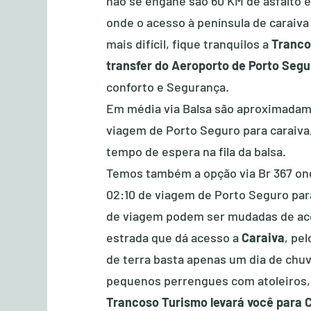
não se engane são 60 KM de asfalto e
onde o acesso à península de caraiv
mais difícil, fique tranquilos a
Tranco
transfer do Aeroporto de Porto Segu
conforto e Segurança.
Em média via Balsa são aproximadam
viagem de Porto Seguro para caraiv
tempo de espera na fila da balsa.
Temos também a opção via Br 367 o
02:10 de viagem de Porto Seguro para
de viagem podem ser mudadas de ac
estrada que dá acesso a
Caraiva
, pe
de terra basta apenas um dia de chu
pequenos perrengues com atoleiros,
Trancoso Turismo levará você para 